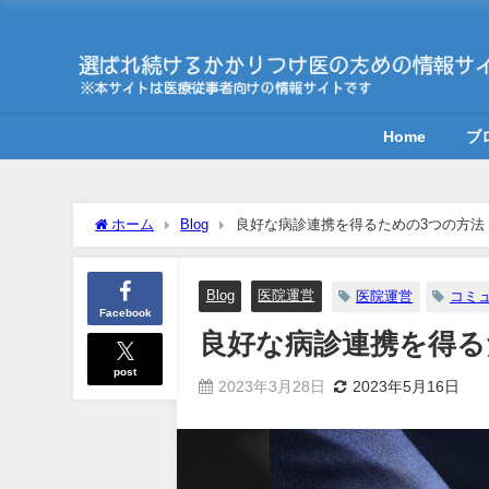
Home
ブ
ホーム
Blog
良好な病診連携を得るための3つの方法
Blog
医院運営
医院運営
コミ
Facebook
良好な病診連携を得る
post
2023年3月28日
2023年5月16日