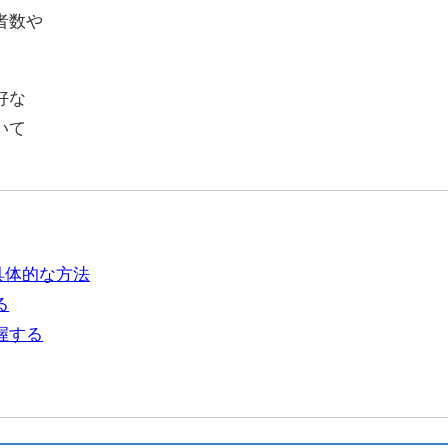
者数や
。
好な
いて
具体的な方法
る
握する