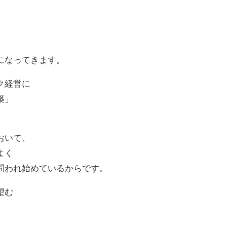
」
になってきます。
ク経営に
築」
おいて、
よく
問われ始めているからです。
望む