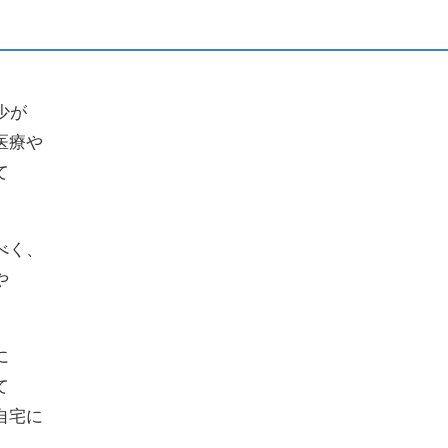
少が
医療や
て
べく、
や
。
に
て
自宅に