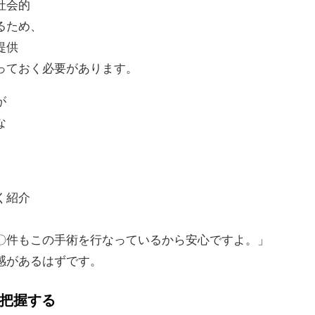
社会的
るため、
提供
っておく必要があります。
が
な
。
く紹介
〇件もこの手術を行なっているから安心ですよ。」
感があるはずです。
を把握する