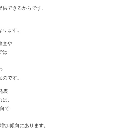
提供できるからです。
なります。
検査や
では
の
なのです。
発表
れば、
傾向で
年々増加傾向にあります。