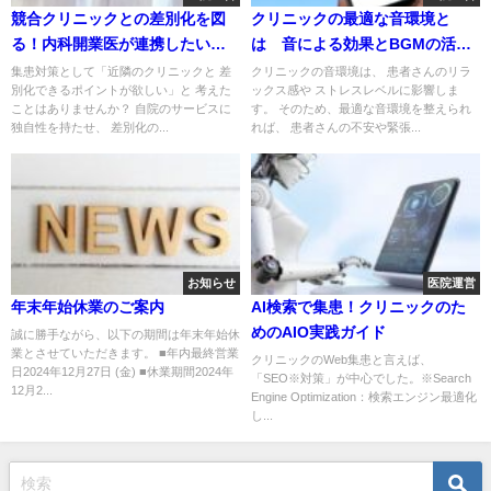
競合クリニックとの差別化を図
クリニックの最適な音環境と
る！内科開業医が連携したい職
は 音による効果とBGMの活用
種4選
法
集患対策として「近隣のクリニックと 差
クリニックの音環境は、 患者さんのリラ
別化できるポイントが欲しい」と 考えた
ックス感や ストレスレベルに影響しま
ことはありませんか？ 自院のサービスに
す。 そのため、最適な音環境を整えられ
独自性を持たせ、 差別化の...
れば、 患者さんの不安や緊張...
お知らせ
医院運営
年末年始休業のご案内
AI検索で集患！クリニックのた
めのAIO実践ガイド
誠に勝手ながら、以下の期間は年末年始休
業とさせていただきます。 ■年内最終営業
クリニックのWeb集患と言えば、
日2024年12月27日 (金) ■休業期間2024年
「SEO※対策」が中心でした。※Search
12月2...
Engine Optimization：検索エンジン最適化
し...