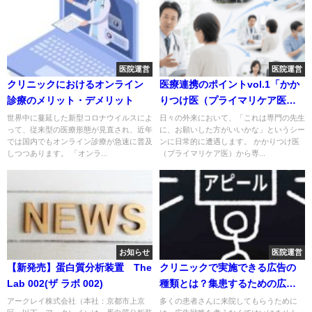
医院運営
医院運営
クリニックにおけるオンライン
医療連携のポイントvol.1「かか
診療のメリット・デメリット
りつけ医（プライマリケア医）
から専門医へ紹介するタイミン
世界中に蔓延した新型コロナウイルスによ
日々の外来において、「これは専門の先生
って、従来型の医療形態が見直され、近年
に、お願いした方がいいかな」というシー
グを見極める
では国内でもオンライン診療が急速に普及
ンに日常的に遭遇します。 かかりつけ医
しつつあります。 「オンラ...
（プライマリケア医）から専...
お知らせ
医院運営
【新発売】蛋白質分析装置 The
クリニックで実施できる広告の
Lab 002(ザ ラボ 002)
種類とは？集患するための広告
戦略
アークレイ株式会社（本社：京都市上京
多くの患者さんに来院してもらうために