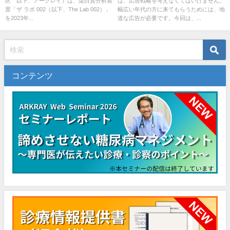
区 以下、アークレイ）は、蛋白質分析装
は、広告戦略を考えなくてはいけません。
置「ザ ラボ 002（以下、The Lab 002）」
幅広い年代の方に来てもらうためには、地
を2023年...
道な広告が必要です。今回は、...
コンテンツ