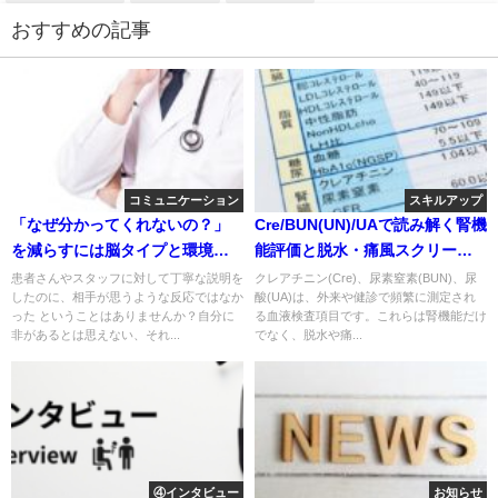
おすすめの記事
コミュニケーション
スキルアップ
「なぜ分かってくれないの？」
Cre/BUN(UN)/UAで読み解く腎機
を減らすには脳タイプと環境に
能評価と脱水・痛風スクリーニ
注目すべし！
ング
患者さんやスタッフに対して丁寧な説明を
クレアチニン(Cre)、尿素窒素(BUN)、尿
したのに、相手が思うような反応ではなか
酸(UA)は、外来や健診で頻繁に測定され
った ということはありませんか？自分に
る血液検査項目です。これらは腎機能だけ
非があるとは思えない、それ...
でなく、脱水や痛...
④インタビュー
お知らせ