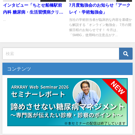
インタビュー「ちとせ船橋駅前
7月度勉強会のお知らせ「アーク
内科 糖尿病・生活習慣病クリニ
レイ・学術勉強会」
ック」
...
当社の学術担当者が臨床的な内容を基礎か
ら解説する「オンライン勉強会」 7月の開
催日程のお知らせです！ 今月は、
「SMBG」使用時の注意点がテ...
コンテンツ