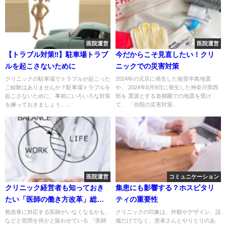
医院運営
医院運営
【トラブル対策‼】駐車場トラブ
今だからこそ見直したい！クリ
ルを起こさないために
ニックでの災害対策
クリニックの駐車場でトラブルが起こった
2024年の元旦に発生した能登半島地震
ご経験はありませんか？駐車場トラブルを
や、 2024年8月9日に発生した神奈川県西
起こさないために、事前にいろいろな対策
部を 震源とする首都圏での地震を受け
を練っておきましょう。...
て、 「自院の災害対策...
医院運営
コミュニケーション
クリニック経営者も知っておき
集患にも影響する？ホスピタリ
たい「医師の働き方改革」総ま
ティの重要性
とめ
救急車に対応する医師がいなくなるかも、
クリニックの印象は、外観やデザイン、設
などと世間を何かと賑わせている 「医師
備だけでなく、患者さんとやりとりのあ