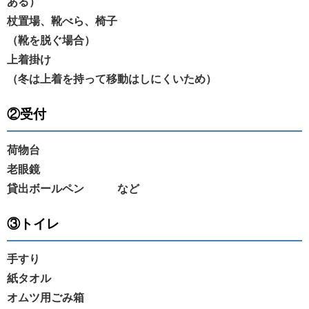
ある）
杖置場、靴べら、椅子
（靴を脱ぐ場合）
上着掛け
（冬は上着を持って移動はしにくいため）
②受付
荷物台
老眼鏡
貸出ボールペン など
③トイレ
手すり
紙タオル
オムツ用ごみ箱