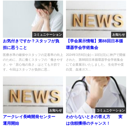
コミュニケーション
お知らせ
お気付きですか？スタッフが負
【学会展示情報】第88回日本循
担に思うこと
環器学会学術集会
医療水準の確保やスタッフの定着率の向上
2024年3月8日(金)～10日(日)に神戸で開催
のために、共に働くスタッフの「働きやす
された、第88回日本循環器学会学術集会
さ」や「居心地の良さ」はとても大切で
にて企業展示いたしました。 生化学や蛋
す。今回はスタッフが負担に思...
白質、血液ガス...
お知らせ
コミュニケーション
アークレイ長崎開発センター
わからないときの答え方 実
運用開始
は信頼獲得のチャンス！