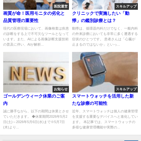
医院運営
スキルアップ
画質が命！医用モニタの劣化と
クリニックで実施したい「動
品質管理の重要性
悸」の鑑別診療とは？
現代の医療現場において、画像検査は疾患
動悸は、循環器内科だけでなく、一般内科
の診断をする上で不可欠なツールとなって
の外来診療においても非常に多く遭遇する
います。また、AIによる画像診断支援技術
症状のひとつです。 患者さんは「心臓が
の普及に伴い、AIが解析...
止まるのではないか」といっ...
お知らせ
スキルアップ
ゴールデンウィーク休業のご案
スマートウォッチを活用した新
内
たな診療の可能性
誠に勝手ながら、以下の期間は休業とさせ
近年、スマートウォッチは個人の健康管理
ていただきます。 ◆休業期間2026年5月2
を支援する重要なデバイスへと進化してい
日(土)～2026年5月6日(水)まで※5月7日
ます。 本記事では、スマートウォッチの
(木)より...
多様な健康管理機能や実際の...