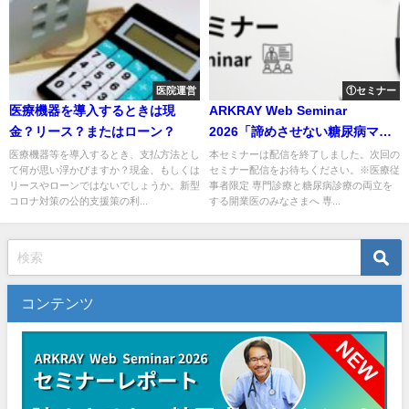
医院運営
①セミナー
医療機器を導入するときは現
ARKRAY Web Seminar
金？リース？またはローン？
2026「諦めさせない糖尿病マネ
ジメント ～専門医が伝えたい診
医療機器等を導入するとき、支払方法とし
本セミナーは配信を終了しました。次回の
て何が思い浮かびますか？現金、もしくは
セミナー配信をお待ちください。※医療従
療・診察のポイント～」＜配信
リースやローンではないでしょうか。新型
事者限定 専門診療と糖尿病診療の両立を
終了＞
コロナ対策の公的支援策の利...
する開業医のみなさまへ 専...
コンテンツ