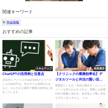
関連キーワード
学会情報
おすすめの記事
スキルアップ
医院運営
ChatGPTの活用例と注意点
【クリニックの業務効率化】デ
ジタルツールと外注の賢い活用
2022年にアメリカのOpenAI社がリリース
したChatGPTは、官公庁でも使用される
法
開業医といえば「自由な働き方」というイ
など、さまざまな場所で業務の効率化に役
メージを持たれがちですが、実際には診療
立っています。...
以外の雑務に追われ、休日返上で働く先生
も少なくありません。 レセ...