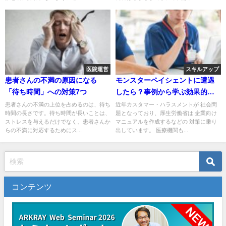
医院運営
スキルアップ
患者さんの不満の原因になる
モンスターペイシェントに遭遇
「待ち時間」への対策7つ
したら？事例から学ぶ効果的な
対処法
患者さんの不満の上位を占めるのは、待ち
近年カスタマー・ハラスメントが 社会問
時間の長さです。待ち時間が長いことは、
題となっており、厚生労働省は 企業向け
ストレスを与えるだけでなく、患者さんか
マニュアルを作成するなどの 対策に乗り
らの不満に対応するためにス...
出しています。 医療機関も...
コンテンツ