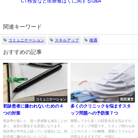
CT検査など医療被ばくに関するQ&A
関連キーワード
コミュニケーション
スキルアップ
接遇
おすすめの記事
コミュニケーション
医院運営
初診患者に嫌われないための４
多くのクリニックを悩ますスタ
つの対策
ッフ問題への予防策７つ
初診率が低いと、延べ患者数も減ることが
開業してから多くの院長先生を悩ますの
多く、経営が悪化する原因になります。
が、スタッフ問題です。スタッフ間のもめ
初診率が平均を上回っている場合には、初
ごとやスタッフの離職、退職トラブルなど
診患者に嫌われないように心...
内容はさまざまです。今回は、...