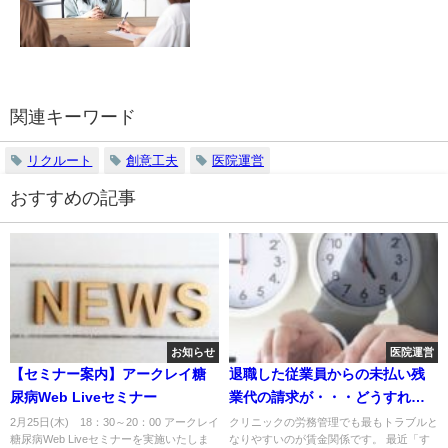
関連キーワード
リクルート
創意工夫
医院運営
おすすめの記事
お知らせ
医院運営
【セミナー案内】アークレイ糖
退職した従業員からの未払い残
尿病Web Liveセミナー
業代の請求が・・・どうすれば
いい？
2月25日(木) 18：30～20：00 アークレイ
クリニックの労務管理でも最もトラブルと
糖尿病Web Liveセミナーを実施いたしま
なりやすいのが賃金関係です。 最近「す