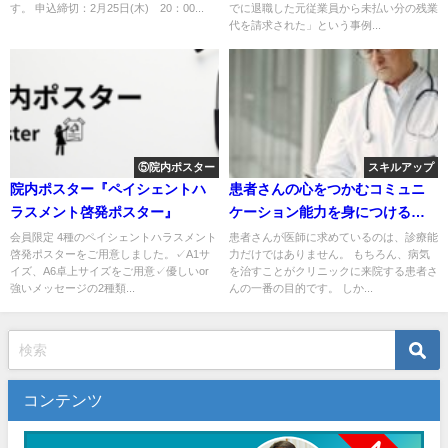
す。 申込締切：2月25日(木) 20：00...
でに退職した元従業員から未払い分の残業
代を請求された」という事例...
⑤院内ポスター
スキルアップ
院内ポスター『ペイシェントハ
患者さんの心をつかむコミュニ
ラスメント啓発ポスター』
ケーション能力を身につける方
法6つ
会員限定 4種のペイシェントハラスメント
患者さんが医師に求めているのは、診療能
啓発ポスターをご用意しました。✓A1サ
力だけではありません。 もちろん、病気
イズ、A6卓上サイズをご用意✓優しいor
を治すことがクリニックに来院する患者さ
強いメッセージの2種類...
んの一番の目的です。 しか...
コンテンツ