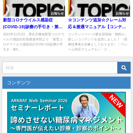
お知らせ
お知らせ
新型コロナウイルス感染症
☆コンテンツ追加☆クレーム対
(COVID-19)診療の手引き・第
応＆接遇マニュアル【コンテン
10.1版(最終)＋別冊第2.0版
ツ集ページ】
2021年11月2日、厚生労働省新型コロナウ
コンテンツページ(要会員登録・無料)に、
イルス感染症対策推進本部より 「新型コ
新しいコンテンツを追加しました！ （医
ロナウイルス感染症(COVID-19)診療の手
療従事者を対象としております） ◇クレ
引き・第6....
ーム対応マニュアル◇・ク...
コンテンツ