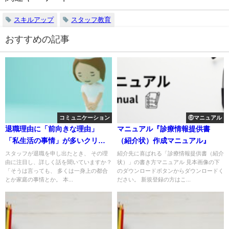
スキルアップ
スタッフ教育
おすすめの記事
コミュニケーション
⑥マニュアル
退職理由に「前向きな理由」
マニュアル『診療情報提供書
「私生活の事情」が多いクリニ
（紹介状）作成マニュアル』
ックは要注意！
スタッフが退職を申し出たとき、 その理
紹介先に喜ばれる「診療情報提供書（紹介
由に注目し、詳しく話を聞いていますか？
状）」の書き方マニュアル 見本画像の下
「そうは言っても、 多くは一身上の都合
のダウンロードボタンからダウンロードく
とか家庭の事情とか。 本...
ださい。 新規登録の方はこ...