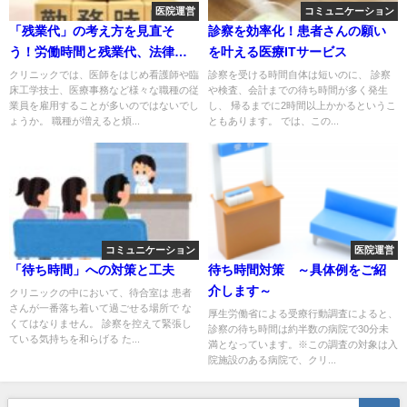
医院運営
コミュニケーション
「残業代」の考え方を見直そ
診察を効率化！患者さんの願い
う！労働時間と残業代、法律上
を叶える医療ITサービス
の基本をおさらい
クリニックでは、医師をはじめ看護師や臨
診察を受ける時間自体は短いのに、 診察
床工学技士、医療事務など様々な職種の従
や検査、会計までの待ち時間が多く発生
業員を雇用することが多いのではないでし
し、 帰るまでに2時間以上かかるというこ
ょうか。 職種が増えると煩...
ともあります。 では、この...
コミュニケーション
医院運営
「待ち時間」への対策と工夫
待ち時間対策 ～具体例をご紹
介します～
クリニックの中において、待合室は 患者
さんが一番落ち着いて過ごせる場所で な
厚生労働省による受療行動調査によると、
くてはなりません。 診察を控えて緊張し
診察の待ち時間は約半数の病院で30分未
ている気持ちを和らげる た...
満となっています。※この調査の対象は入
院施設のある病院で、クリ...