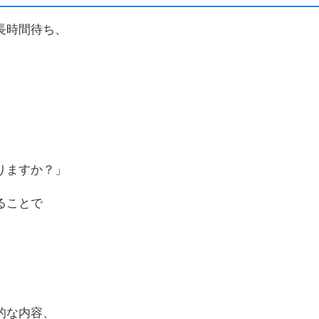
長時間待ち、
りますか？」
ることで
。
的な内容、