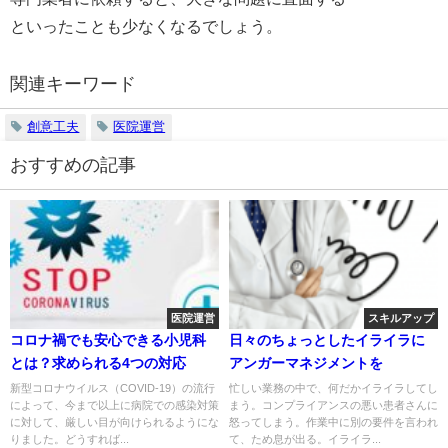
といったことも少なくなるでしょう。
関連キーワード
創意工夫
医院運営
おすすめの記事
医院運営
スキルアップ
コロナ禍でも安心できる小児科
日々のちょっとしたイライラに
とは？求められる4つの対応
アンガーマネジメントを
新型コロナウイルス（COVID-19）の流行
忙しい業務の中で、何だかイライラしてし
によって、今まで以上に病院での感染対策
まう。コンプライアンスの悪い患者さんに
に対して、厳しい目が向けられるようにな
怒ってしまう。作業中に別の要件を言われ
りました。どうすれば...
て、ため息が出る。イライラ...