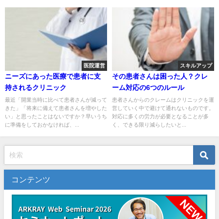
医院運営
スキルアップ
ニーズにあった医療で患者に支
その患者さんは困った人？クレ
持されるクリニック
ーム対応の6つのルール
最近「開業当時に比べて患者さんが減って
患者さんからのクレームはクリニックを運
きた」「将来に備えて患者さんを増やした
営していく中で避けて通れないものです。
い」と思ったことはないですか？早いうち
対応に多くの労力が必要となることが多
に準備をしておかなければ、...
く、できる限り減らしたいと...
コンテンツ