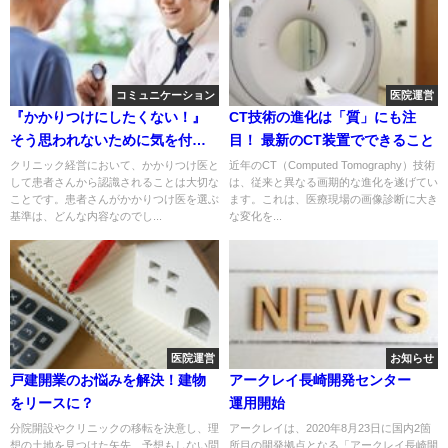
コミュニケーション
医院運営
『かかりつけにしたくない！』
CT技術の進化は「質」にも注
そう思われないために気を付け
目！ 最新のCT装置でできること
ること
クリニック経営において、かかりつけ医と
近年のCT（Computed Tomography）技術
して患者さんから認識されることは大切な
は、従来と異なる画期的な進化を遂げてい
ことです。患者さんがかかりつけ医を選ぶ
ます。これは、医療現場の画像診断に大き
基準は、どんな内容なのでし...
な変化を...
医院運営
お知らせ
戸建開業のお悩みを解決！建物
アークレイ長崎開発センター
をリースに？
運用開始
分院開設やクリニックの移転を決意し、理
アークレイは、2020年8月23日に国内2箇
想の土地を見つけた矢先、予想もしない問
所目の開発拠点となる「アークレイ長崎開