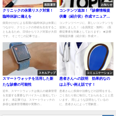
医院運営
お知らせ
クリニックの休業リスク対策！
コンテンツ追加！『診療情報提
臨時休診に備えを
供書（紹介状）作成マニュア
ル』(会員限定・無料)
病気やけがによる長期の臨時休診は休業に
コンテンツページに、新しいコンテンツを
つながり、クリニックの存続を左右するこ
追加しました！（会員限定・無料） （医
ともあるため、日頃からリスク対策が大切
療従事者を対象としております） ★診療
です。 そこでこの記事では...
情報提供書（紹介状）作成マ...
スキルアップ
コミュニケーション
スマートウォッチを活用した新
患者さんへの説明 効果的なの
たな診療の可能性
は上手い例え話です！
近年、スマートウォッチは個人の健康管理
患者さんに疾病や治療などの説明をする。
を支援する重要なデバイスへと進化してい
ごく当たり前に毎日しておられることと思
ます。 本記事では、スマートウォッチの
います。 同じような説明をしているの
多様な健康管理機能や実際の...
に、患者さんによって理解度...