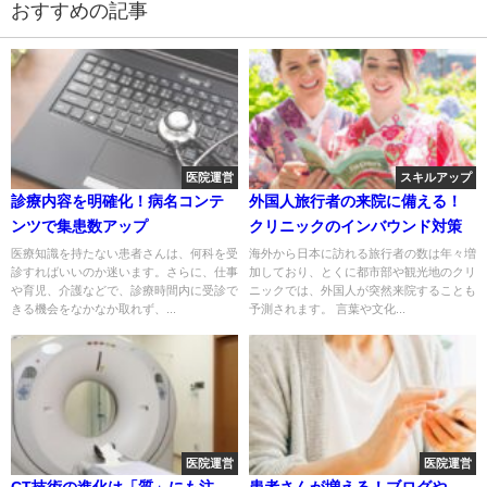
おすすめの記事
医院運営
スキルアップ
診療内容を明確化！病名コンテ
外国人旅行者の来院に備える！
ンツで集患数アップ
クリニックのインバウンド対策
医療知識を持たない患者さんは、何科を受
海外から日本に訪れる旅行者の数は年々増
診すればいいのか迷います。さらに、仕事
加しており、とくに都市部や観光地のクリ
や育児、介護などで、診療時間内に受診で
ニックでは、外国人が突然来院することも
きる機会をなかなか取れず、...
予測されます。 言葉や文化...
医院運営
医院運営