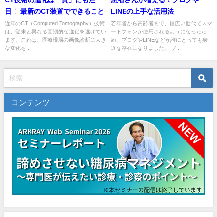
CT技術の進化は「質」にも注
患者さんが増える！ブログや
目！ 最新のCT装置でできること
LINEの上手な活用法
近年のCT（Computed Tomography）技術
若年者から高齢者まで、幅広い世代でスマ
は、従来と異なる画期的な進化を遂げてい
ートフォンが使用されるようになったた
ます。これは、医療現場の画像診断に大き
め、ブログやLINEなどが誰にとっても身
な変化を...
近な存在になりました。 ブ...
コンテンツ