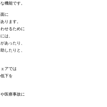
要な機能です。
場面に
があります。
合わせるために
際には、
要があったり、
介助したりと、
ウェアでは
の低下を
トや医療事故に