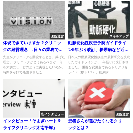
医院運営
スキルアップ
体現できていますか？クリニッ
動脈硬化性疾患予防ガイドライ
クの経営理念 -日々の業務で実
ン5年ぶり改訂、糖尿病など近年
践するコツとは-
の日本の問題をカバー
先生がクリニックを開設するとき、掲げた
日本人の動脈硬化性疾患の最新研究を反映
理念。 クリニックがどうあるべきか、何
したガイドラインが、5年振りに改訂され
を大切にし、どのように実現したいのか。
ました。 重要な変更点であるトリグリセ
時間をかけて熟慮されたこ...
ライド（以下TG）、糖尿病...
④インタビュー
医院運営
インタビュー「そよぎハート＆
患者さんが選びたくなるクリニ
ライフクリニック湘南平塚」
ックとは？