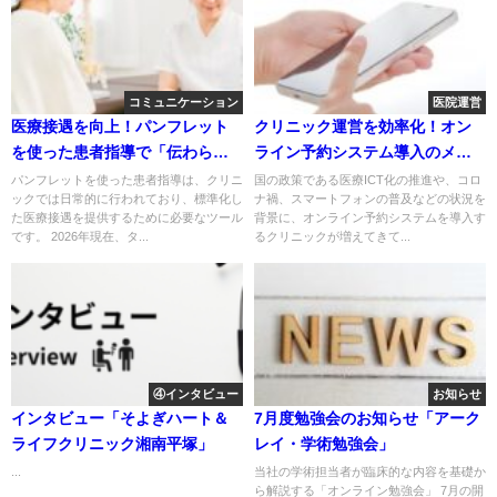
コミュニケーション
医院運営
医療接遇を向上！パンフレット
クリニック運営を効率化！オン
を使った患者指導で「伝わらな
ライン予約システム導入のメリ
い」を防ぐコツ
ット・デメリットを解説
パンフレットを使った患者指導は、クリニ
国の政策である医療ICT化の推進や、コロ
ックでは日常的に行われており、標準化し
ナ禍、スマートフォンの普及などの状況を
た医療接遇を提供するために必要なツール
背景に、オンライン予約システムを導入す
です。 2026年現在、タ...
るクリニックが増えてきて...
④インタビュー
お知らせ
インタビュー「そよぎハート＆
7月度勉強会のお知らせ「アーク
ライフクリニック湘南平塚」
レイ・学術勉強会」
...
当社の学術担当者が臨床的な内容を基礎か
ら解説する「オンライン勉強会」 7月の開