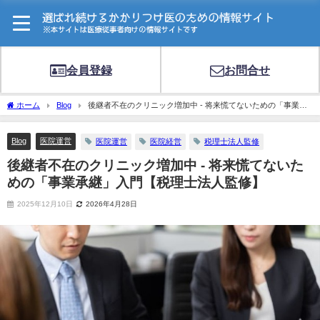
会員登録
お問合せ
ホーム
Blog
後継者不在のクリニック増加中 - 将来慌てないための「事業承
継」入門【税理士法人監修】
Blog
医院運営
医院運営
医院経営
税理士法人監修
後継者不在のクリニック増加中 - 将来慌てないた
めの「事業承継」入門【税理士法人監修】
2025年12月10日
2026年4月28日