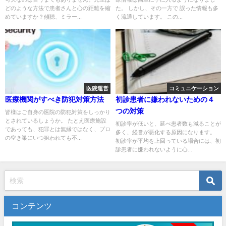
どのような方法で患者さんと心の距離を縮
た。 しかし、その一方で 誤った情報も多
めていますか？傾聴、ミラー...
く流通しています。 この...
医院運営
コミュニケーション
医療機関がすべき防犯対策方法
初診患者に嫌われないための４
つの対策
皆様はご自身の医院の防犯対策をしっかり
とされているしょうか。 たとえ医療施設
初診率が低いと、延べ患者数も減ることが
であっても、犯罪とは無縁ではなく、プロ
多く、経営が悪化する原因になります。
の空き巣にいつ狙われても不...
初診率が平均を上回っている場合には、初
診患者に嫌われないように心...
コンテンツ