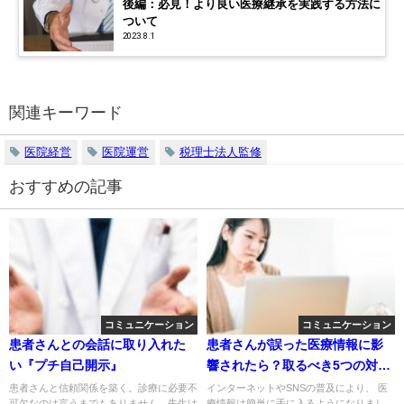
後編：必見！より良い医療継承を実践する方法に
ついて
2023.8.1
関連キーワード
医院経営
医院運営
税理士法人監修
おすすめの記事
コミュニケーション
コミュニケーション
患者さんとの会話に取り入れた
患者さんが誤った医療情報に影
い『プチ自己開示』
響されたら？取るべき5つの対処
法
患者さんと信頼関係を築く。診療に必要不
インターネットやSNSの普及により、 医
可欠なのは言うまでもありません。先生は
療情報は簡単に手に入るようになりまし