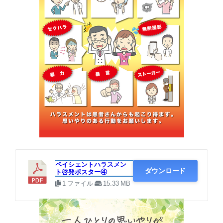
④ A6サイズ × 優しいメッセージ
ペイシェントハラスメン
ダウンロード
ト啓発ポスター④
1 ファイル
15.33 MB