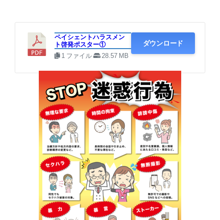
① A1サイズ × 強いメッセージ
ペイシェントハラスメン
ダウンロード
ト啓発ポスター①
1 ファイル
28.57 MB