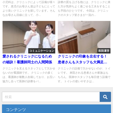
小児科は、クリニックによって設備が様々
診療の質を上げる他には、クリニックに来
です。患児のお母さん達は子どもにとって
た方が気持ちよく過ごせる工夫をすること
より良いクリニックを探しています。そん
も手段のひとつです。 今回は、クリニッ
なお母さん目線に立って、小...
クのスタッフ皆さまが一流の...
コミュニケーション
医院運営
愛されるクリニックになるため
クリニックの印象を左右する！
の秘訣！看護師同士の人間関係
患者さんもスタッフも大満足な
トイレ設備とは？
クリニックを支えるスタッフとして欠かせ
クリニックの設備で欠かせないのが、トイ
ないのが看護師です。 クリニックの多く
レです。 来院される患者さんや家族はも
は、看護師が複数人在籍しており、お互い
ちろん、医師やスタッフも毎日使う設備で
協力し合って医師の診療をバ...
す。 トイレの使いやすさは...
コンテンツ