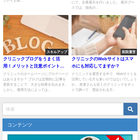
クレイお客...
にて、企業展示を行いました。 展示ブー
スでは、指先の...
スキルアップ
医院運営
クリニックブログをうまく活
クリニックのWebサイトはスマ
用！メリットと注意ポイントと
ホにも対応してますか？
は？
クリニックのホームページにブログページ
クリニックを運営する中で、Webサイトを
はありますか？ ブログは定期的に記事を
活用している方も多いのではないでしょう
更新することで、大きな効果を生みます。
か。 患者さんも近くのクリニックをネッ
しかし、運用方法によっては...
トで調べて、受診される方...
コンテンツ