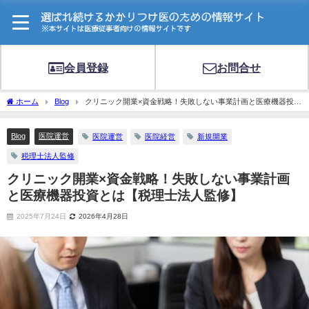
会員登録
お問合せ
ホーム
Blog
クリニック開業×資金戦略！失敗しない事業計画と医療機器投資
とは【税理士法人監修】
Blog
医院運営
医院運営
医院経営
新規開業
税理士法人監修
クリニック開業×資金戦略！失敗しない事業計画
と医療機器投資とは【税理士法人監修】
2025年7月24日
2026年4月28日