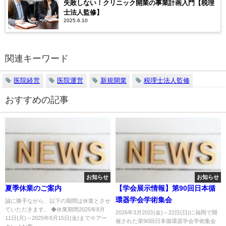
失敗しない！クリニック開業の事業計画入門【税理
士法人監修】
2025.6.10
関連キーワード
医院経営
医院運営
新規開業
税理士法人監修
おすすめの記事
お知らせ
お知らせ
夏季休業のご案内
【学会展示情報】第90回日本循
環器学会学術集会
誠に勝手ながら、以下の期間は休業とさせ
ていただきます。 ◆休業期間2025年8月
2026年3月20日(金)～22日(日)に福岡で開
11日(月)～2025年8月15日(金)まで※アー
催された第90回日本循環器学会学術集会