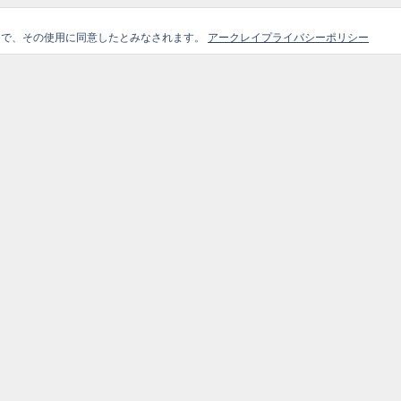
ことで、その使用に同意したとみなされます。
アークレイプライバシーポリシー
ガイド
選
Site Map
外部リ
Home
コンテンツ
アー
ブログ記事
企業情報
製品情
お知らせ
お問合せ
製品情報
会員登録フォーム