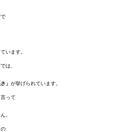
、
どで
しています。
どでは、
に
悪さ」
が挙げられています。
と言って
せん。
フの