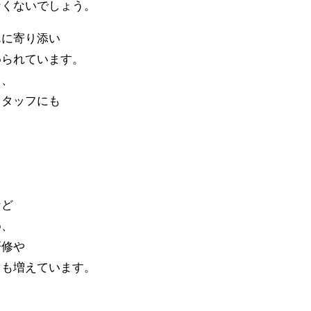
なくないでしょう。
んに寄り添い
められています。
と、
スタッフにも
。
など
め、
研修や
クも増えています。