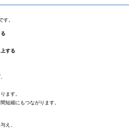
です。
きる
向上する
と
ば、
なります。
時間短縮にもつながります。
を与え、