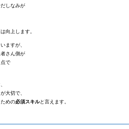
身だしなみが
質は向上します。
ていますが、
患者さん側が
う点で
は、
とが大切で、
るための
必須スキル
と言えます。