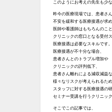
このようにお考えの先生も少
昨今の医療現場では、患者さ
不安を緩和する医療接遇が求
医師や看護師はもちろんのこ
クリニックの窓口となる受付
医療接遇は必要なスキルです
医療接遇が不十分な場合、
患者さんとのトラブル増加や
クリニックの評判低下、
患者さん離れによる減収減益
様々なリスクが考えられるた
スタッフに対する医療接遇の
セミナー受講を行うクリニッ
そこでこの記事では、