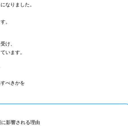
うになりました。
ます。
を受け、
じています。
に
、
処すべきかを
報に影響される理由