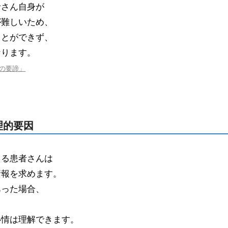
者さん自身が
が難しいため、
ことができず、
なります。
の要諦」
理的要因
える患者さんは
情報を求めます。
あった場合、
心情は理解できます。