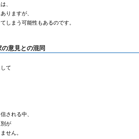
報は、
もありますが、
けてしまう可能性もあるのです。
門家の意見との混同
にして
。
発信される中、
区別が
りません。