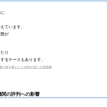
基に
増えています。
状態が
。
したり
りするケースもあります。
 37歳で命を落とした女性が信じた誤情報
療機関の評判への影響