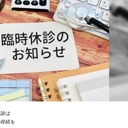
休診は
の存続を