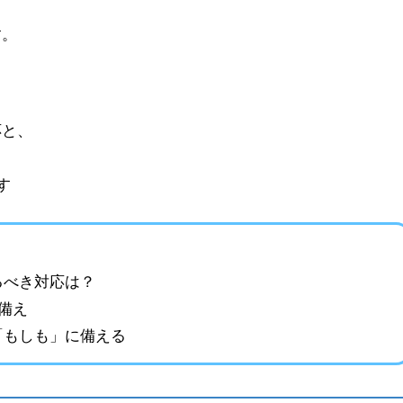
す。
応と、
る
す
るべき対応は？
備え
「もしも」に備える