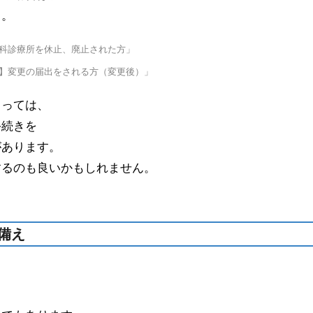
う。
科診療所を休止、廃止された方」
更の届出をされる方（変更後）」
よっては、
手続きを
があります。
するのも良いかもしれません。
備え