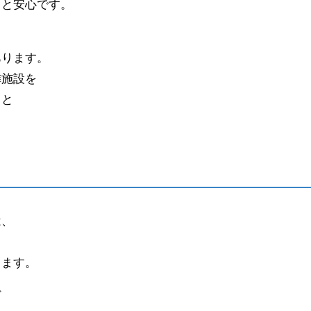
くと安心です。
あります。
隣施設を
くと
は、
します。
ど