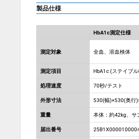
製品仕様
HbA1c測定仕様
測定対象
全血、溶血検体
測定項目
HbA1c (ステイブルH
処理速度
70秒/テスト
外形寸法
530(幅)×530(奥行
重量
本体：約42kg、
届出番号
25B1X000010000