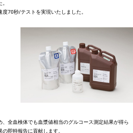
た。
度70秒/テストを実現いたしました。
め、全血検体でも血漿値相当のグルコース測定結果が得ら
果の即時報告に貢献します。