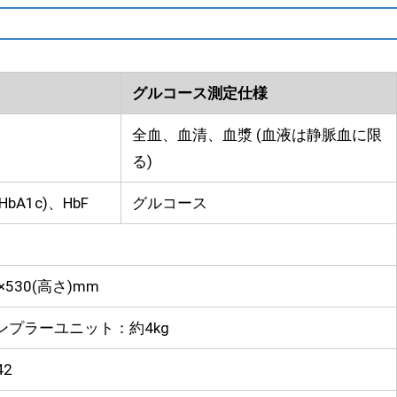
グルコース測定仕様
全血、血清、血漿 (血液は静脈血に限
る)
bA1c)、HbF
グルコース
)×530(高さ)mm
サンプラーユニット：約4kg
42