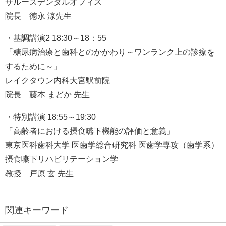
サルースデンタルオフィス
院長 徳永 涼先生
・基調講演2
18:30～18：55
「糖尿病治療と歯科とのかかわり～ワンランク上の診療を
するために～」
レイクタウン内科大宮駅前院
院長 藤本 まどか 先生
・特別講演
18:55～19:30
「高齢者における摂食嚥下機能の評価と意義」
東京医科歯科大学 医歯学総合研究科 医歯学専攻（歯学系）
摂食嚥下リハビリテーション学
教授 戸原 玄 先生
関連キーワード