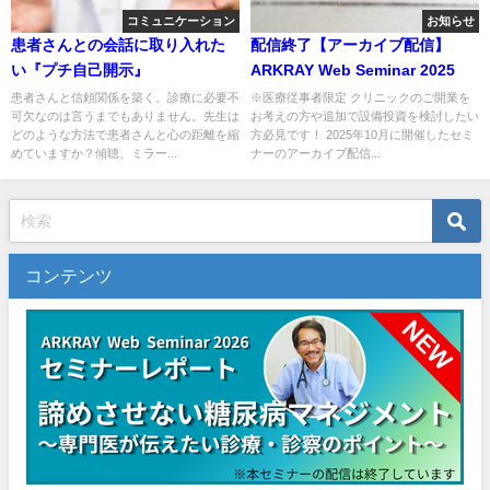
コミュニケーション
お知らせ
患者さんとの会話に取り入れた
配信終了【アーカイブ配信】
い『プチ自己開示』
ARKRAY Web Seminar 2025
患者さんと信頼関係を築く。診療に必要不
※医療従事者限定 クリニックのご開業を
可欠なのは言うまでもありません。先生は
お考えの方や追加で設備投資を検討したい
どのような方法で患者さんと心の距離を縮
方必見です！ 2025年10月に開催したセミ
めていますか？傾聴、ミラー...
ナーのアーカイブ配信...
コンテンツ