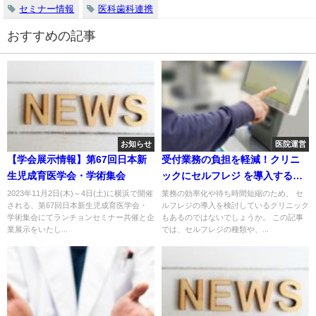
セミナー情報
医科歯科連携
おすすめの記事
お知らせ
医院運営
【学会展示情報】第67回日本新
受付業務の負担を軽減！クリニ
生児成育医学会・学術集会
ックにセルフレジ を導入するメ
リット・デメリット
2023年11月2日(木)～4日(土)に横浜で開催
業務の効率化や待ち時間短縮のため、 セ
される、第67回日本新生児成育医学会・
ルフレジの導入を検討しているクリニック
学術集会にてランチョンセミナー共催と企
もあるのではないでしょうか。 この記事
業展示をいたし...
では、セルフレジの種類や、...