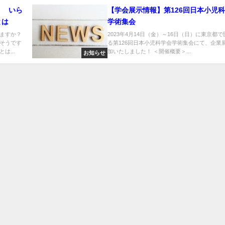
？ いら
【学会展示情報】第126回日本小児
とは
学術集会
ますか？
2023年4月14日（金）～16日（日）に東京都
そうです
る第126回日本小児科学会学術集会にて、企業
は...
加いたしました！ ＜開催概要＞...
お知らせ