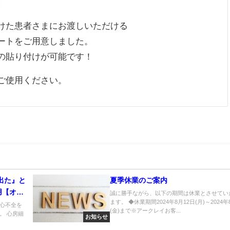
けた患者さまにお渡しいただける
ートをご用意しました。
の貼り付けが可能です！
ご使用ください。
出た』と
夏季休業のご案内
用【オム
誠に勝手ながら、以下の期間は休業とさせてい
ます。 ◆休業期間2024年8月12日(月)～2024年
期心不全を
(金)まで※アークレイお客...
。 心房細
お知らせ