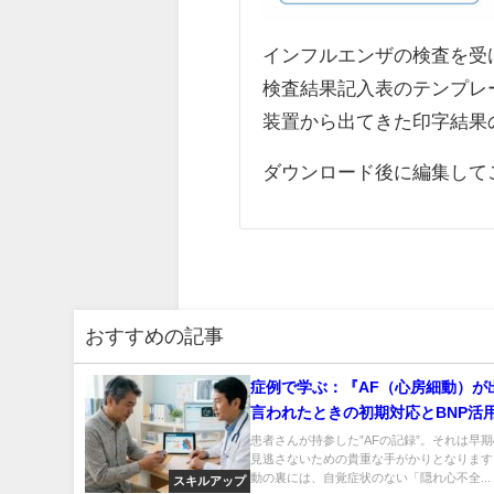
インフルエンザの検査を受
検査結果記入表のテンプレ
装置から出てきた印字結果
ダウンロード後に編集して
おすすめの記事
症例で学ぶ：『AF（心房細動）が
言われたときの初期対応とBNP活
ロン監修】
患者さんが持参した”AFの記録”。それは早
見逃さないための貴重な手がかりとなります
動の裏には、自覚症状のない「隠れ心不全...
スキルアップ