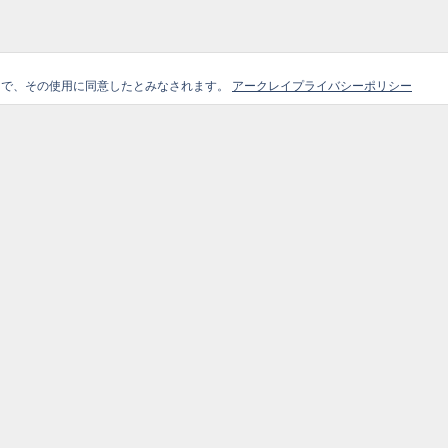
ことで、その使用に同意したとみなされます。
アークレイプライバシーポリシー
ガイド
選
Site Map
外部リ
Home
コンテンツ
アー
ブログ記事
企業情報
製品情
お知らせ
お問合せ
製品情報
会員登録フォーム