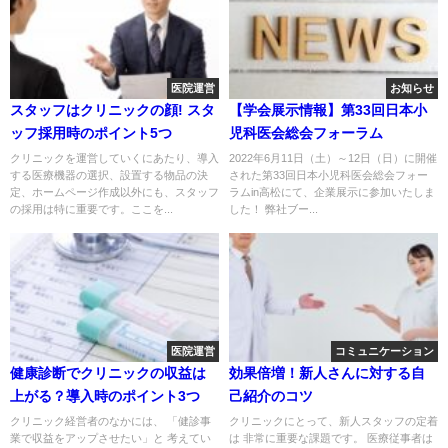
医院運営
お知らせ
スタッフはクリニックの顔! スタ
【学会展示情報】第33回日本小
ッフ採用時のポイント5つ
児科医会総会フォーラム
クリニックを運営していくにあたり、導入
2022年6月11日（土）～12日（日）に開催
する医療機器の選択、設置する物品の決
された第33回日本小児科医会総会フォー
定、ホームページ作成以外にも、スタッフ
ラムin高松にて、企業展示に参加いたしま
の採用は特に重要です。ここを...
した！ 弊社ブー...
医院運営
コミュニケーション
健康診断でクリニックの収益は
効果倍増！新人さんに対する自
上がる？導入時のポイント3つ
己紹介のコツ
クリニック経営者のなかには、 「健診事
クリニックにとって、新人スタッフの定着
業で収益をアップさせたい」と 考えてい
は 非常に重要な課題です。 医療従事者は