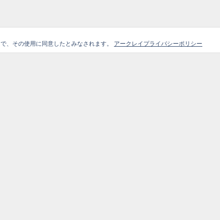
ことで、その使用に同意したとみなされます。
アークレイプライバシーポリシー
ガイド
選
Site Map
外部リ
Home
コンテンツ
アー
ブログ記事
企業情報
製品情
お知らせ
お問合せ
製品情報
会員登録フォーム