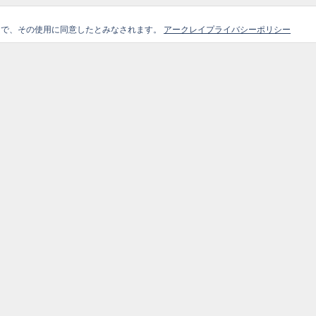
ことで、その使用に同意したとみなされます。
アークレイプライバシーポリシー
ガイド
選
Site Map
外部リ
Home
コンテンツ
アー
ブログ記事
企業情報
製品情
お知らせ
お問合せ
製品情報
会員登録フォーム