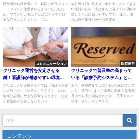
若年者から高齢者まで、幅広い世代でスマ
放射線は目に見えず、触れることもできな
ートフォンが使用されるようになったた
い性質のため、患者さんは被ばくの理解が
め、ブログやLINEなどが誰にとっても身
難しく不安に感じやすいです。 また、過
近な存在になりました。 ブ...
去の原子爆弾や原子力発電所...
コミュニケーション
医院運営
クリニック運営を安定させる
クリニックで普及率の高まって
鍵！看護師が働きやすい環境と
いる『診療予約システム』と
は？
は？
クリニックや診療所などでは、看護師を最
近年、医療業界ではICT化が急速に進んで
少人数で回しているところも多く、1人の
おり、ICT化によって業務効率化や患者満
離職が診療に大きな影響を与えます。なぜ
足度の向上が期待されます。 電子カルテ
か看護師が定着しないという...
やオーダリングシステム...
コンテンツ