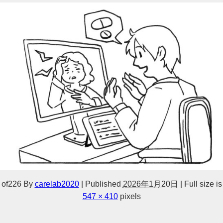
of226
By
carelab2020
|
Published
2026年1月20日
|
Full size is
547 × 410
pixels