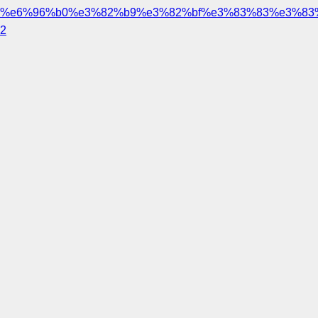
%e6%96%b0%e3%82%b9%e3%82%bf%e3%83%83%e3%83
2