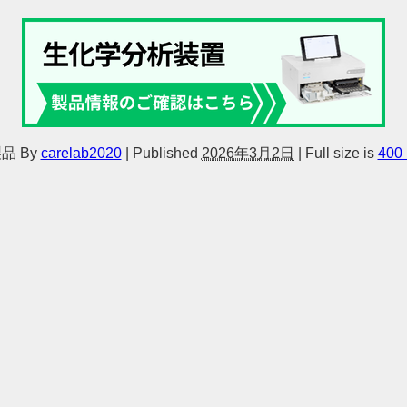
製品
By
carelab2020
|
Published
2026年3月2日
|
Full size is
400 