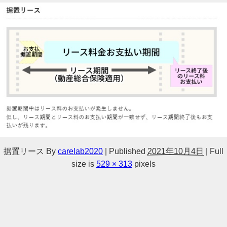
据置リース
By
carelab2020
|
Published
2021年10月4日
|
Full
size is
529 × 313
pixels