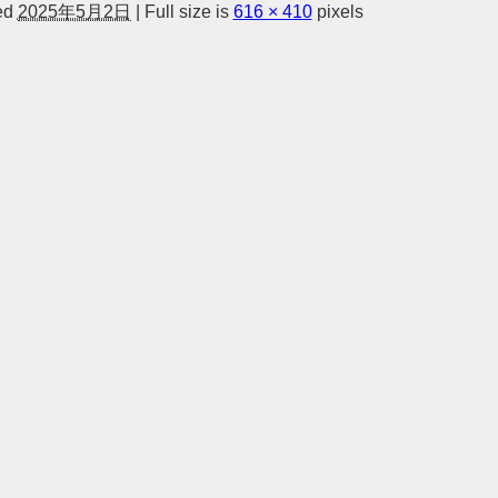
ed
2025年5月2日
|
Full size is
616 × 410
pixels